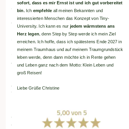
individuell
sofort, dass es mir Ernst ist und ich gut vorbereitet
aufschlüsselt.
bin.
Ich
empfehle
all meinen Bekannten und
Ich
interessierten Menschen das Konzept von Tiny-
fühle
University. Ich kann es nur
jedem wärmstens ans
mich
Herz legen
, denn Step by Step werde ich mein Ziel
super
erreichen. Ich hoffe, dass ich spätestens Ende 2027 in
begleitet
meinem Traumhaus und auf meinem Traumgrundstück
und
leben werde, denn dann möchte ich in Rente gehen
aufgehoben!
und Leben ganz nach dem Motto: Klein Leben und
Die
groß Reisen!
Umsetzung
der
Liebe Grüße Christine
Tiny
University
ist
einfach
der