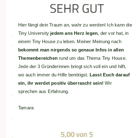
beste
mir
bekannte
Hier fängt dein Traum an, wahr zu werden! Ich kann die
Leitfaden
Tiny University
jedem ans Herz legen
, der vor hat, in
für
einem Tiny House zu leben. Meiner Meinung nach
eine
bekommt man nirgends so genaue Infos in allen
realistische
Themenbereichen
rund um das Thema Tiny House.
und
Jede der 3 Gründerinnen bringt sich voll ein und hilft,
sichere
wo auch immer du Hilfe benötigst.
Lasst Euch darauf
Umsetzung
ein, ihr werdet positiv überrascht sein!
Wir
seinses
sprechen aus Erfahrung.
ganz
persönlichen
Tamara
Lebensprojektes.
Vielen
Dank
an