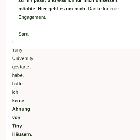
zu mir passt und was ich für mich umsetzen
möchte. Hier geht es um mich.
Danke für euer
Bevor
Engagement.
ich
mit
Sara
der
Tuny
University
gestartet
habe,
hatte
ich
keine
Ahnung
von
Tiny
Häusern
.