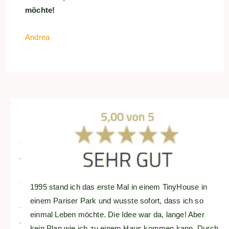
möchte!
Andrea
Ein
starkes,
junges
und
allumfassend
1995 stand ich das erste Mal in einem TinyHouse in
kompetentes
einem Pariser Park und wusste sofort, dass ich so
Team,
einmal Leben möchte. Die Idee war da, lange! Aber
welches
kein Plan wie ich zu einem Haus kommen kann. Durch