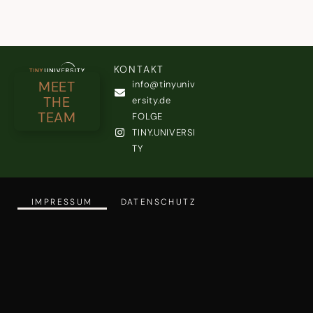
KONTAKT
MEET
info@tinyuniv
THE
ersity.de
TEAM
FOLGE
TINY.UNIVERSI
TY
IMPRESSUM
DATENSCHUTZ