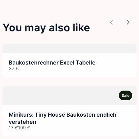
You may also like
Previous
Nex
Baukostenrechner Excel Tabelle
37 €
Sale
Minikurs: Tiny House Baukosten endlich
verstehen
Compare
17 €
199 €
to