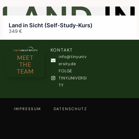
Land in Sicht (Self-Study-Kurs)
349 €
KONTAKT
MEET
info@tinyuniv
THE
ersity.de
TEAM
FOLGE
TINY.UNIVERSI
TY
IMPRESSUM
DATENSCHUTZ