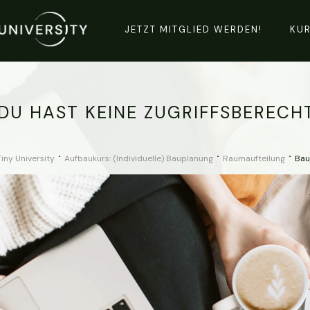
JETZT MITGLIED WERDEN!
KU
DU HAST KEINE ZUGRIFFSBERECH
Tiny University
Aufbaukurs: (Individuelle) Bauplanung
Raumaufteilung
Bau