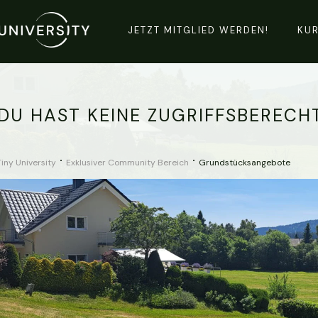
JETZT MITGLIED WERDEN!
KU
DU HAST KEINE ZUGRIFFSBERECH
Tiny University
Exklusiver Community Bereich
Grundstücksangebote